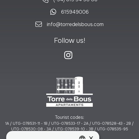
615949006
info@torredelsbous.com
Follow us!
Tourist codes:
1A / UTG-078531-11 - 1B / UTG-078533-17 - 2A / UTG-078528-43 - 2B /
UTG-078530-08 - 3A / UTG-078539-10 - 3B / UTG-078535-95
×