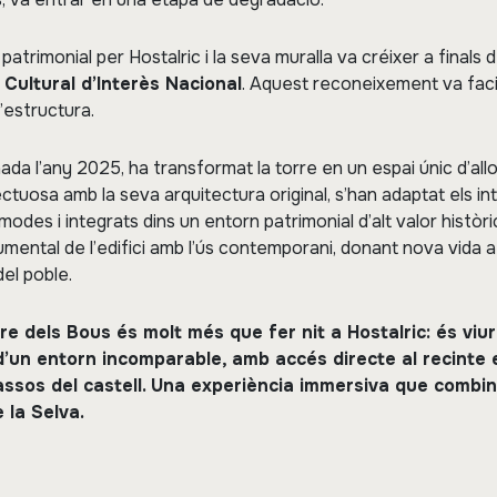
atrimonial per Hostalric i la seva muralla va créixer a finals de
 Cultural d’Interès Nacional
. Aquest reconeixement va facil
l’estructura.
da l’any 2025, ha transformat la torre en un espai únic d’all
ctuosa amb la seva arquitectura original, s’han adaptat els int
es i integrats dins un entorn patrimonial d’alt valor històric
mental de l’edifici amb l’ús contemporani, donant nova vida 
del poble.
rre dels Bous és molt més que fer nit a Hostalric: és viure
d’un entorn incomparable, amb accés directe al recinte e
passos del castell. Una experiència immersiva que combin
 la Selva.