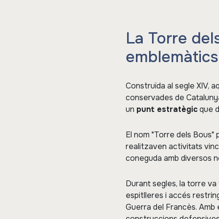
La Torre del
emblemàtics 
Construïda al segle XIV, a
conservades de Catalunya. 
un
punt estratègic
que do
El nom "Torre dels Bous" p
realitzaven activitats vinc
coneguda amb diversos noms
Durant segles, la torre va
espitlleres i accés restrin
Guerra del Francès. Amb el
construccions defensives