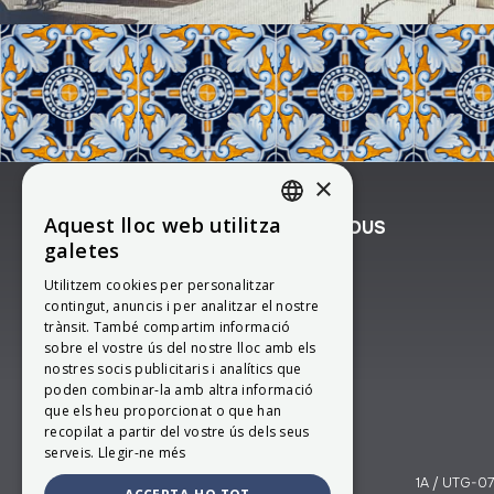
×
Aquest lloc web utilitza
APARTAMENTS TORRE DELS BOUS
CATALAN
galetes
SPANISH
(+34) 615 94 90 06
Utilitzem cookies per personalitzar
contingut, anuncis i per analitzar el nostre
ENGLISH
615949006
trànsit. També compartim informació
FRENCH
sobre el vostre ús del nostre lloc amb els
info@torredelsbous.com
nostres socis publicitaris i analítics que
poden combinar-la amb altra informació
que els heu proporcionat o que han
Segueix-nos!
recopilat a partir del vostre ús dels seus
serveis.
Llegir-ne més
1A / UTG-07