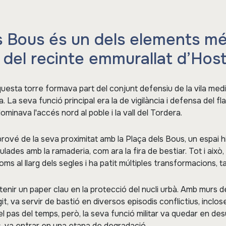
s Bous és un dels elements m
del recinte emmurallat d’Hosta
questa torre formava part del conjunt defensiu de la vila med
La seva funció principal era la de vigilància i defensa del fla
minava l'accés nord al poble i la vall del Tordera.
rové de la seva proximitat amb la Plaça dels Bous, un espai 
ulades amb la ramaderia, com ara la fira de bestiar. Tot i això,
 al llarg dels segles i ha patit múltiples transformacions, t
 tenir un paper clau en la protecció del nucli urbà. Amb murs d
git, va servir de bastió en diversos episodis conflictius, inclose
 pas del temps, però, la seva funció militar va quedar en des
, va entrar en una etapa de degradació.