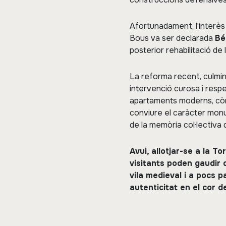
Afortunadament, l'interès p
Bous va ser declarada
Bé
posterior rehabilitació de 
La reforma recent, culmina
intervenció curosa i respe
apartaments moderns, còmod
conviure el caràcter monu
de la memòria col·lectiva 
Avui, allotjar-se a la To
visitants poden gaudir 
vila medieval i a pocs 
autenticitat en el cor de