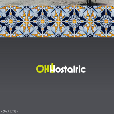
 - 3A / UTG-