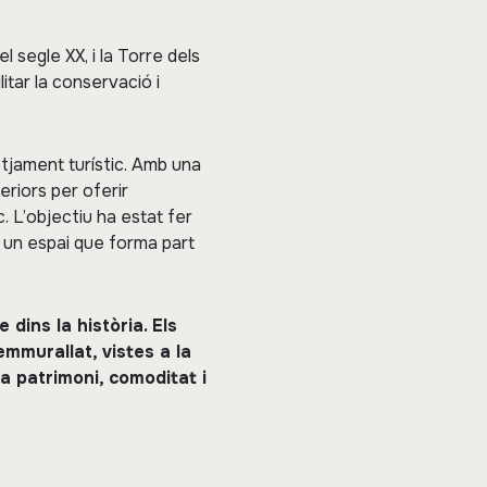
l segle XX, i la Torre dels
itar la conservació i
otjament turístic. Amb una
eriors per oferir
. L’objectiu ha estat fer
a un espai que forma part
 dins la història. Els
mmurallat, vistes a la
a patrimoni, comoditat i