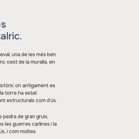
és
lric.
ieval, una de les més ben
nc oest de la muralla, en
històric on antigament es
 la torre ha estat
ant estructurals com d’ús.
e pedra de gran gruix,
s les guerres carlines i la
ús, i com moltes