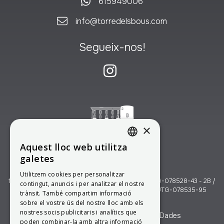
615949006
info@torredelsbous.com
Segueix-nos!
×
Aquest lloc web utilitza
CATALAN
galetes
SPANISH
Codis turístics:
Utilitzem cookies per personalitzar
1A / UTG-078531-11 - 1B / UTG-078533-17 - 2A / UTG-078528-43 - 2B /
contingut, anuncis i per analitzar el nostre
ENGLISH
UTG-078530-08 - 3A / UTG-078539-10 - 3B / UTG-078535-95
trànsit. També compartim informació
FRENCH
sobre el vostre ús del nostre lloc amb els
nostres socis publicitaris i analítics que
Avís legal
Política de Protecció de Dades
poden combinar-la amb altra informació